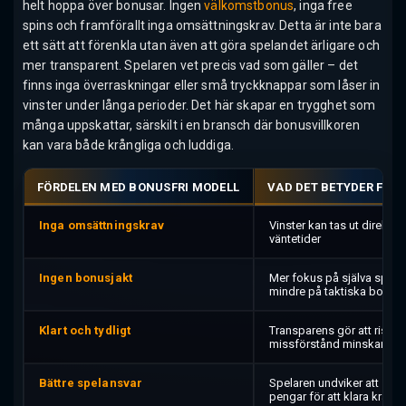
helt hoppa över bonusar. Ingen
välkomstbonus
, inga free
spins och framförallt inga omsättningskrav. Detta är inte bara
ett sätt att förenkla utan även att göra spelandet ärligare och
mer transparent. Spelaren vet precis vad som gäller – det
finns inga överraskningar eller små tryckknappar som låser in
vinster under långa perioder. Det här skapar en trygghet som
många uppskattar, särskilt i en bransch där bonusvillkoren
kan vara både krångliga och luddiga.
FÖRDELEN MED BONUSFRI MODELL
VAD DET BETYDER FÖR
Inga omsättningskrav
Vinster kan tas ut direkt, i
väntetider
Ingen bonusjakt
Mer fokus på själva spele
mindre på taktiska bonus
Klart och tydligt
Transparens gör att risken
missförstånd minskar kraf
Bättre spelansvar
Spelaren undviker att snurr
pengar för att klara kraven