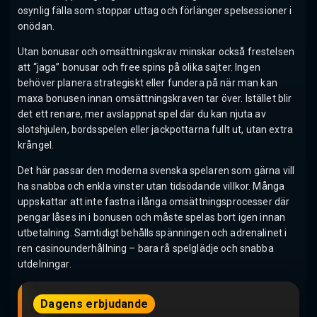
osynlig fälla som stoppar uttag och förlänger spelsessioner i
onödan.
Utan bonusar och omsättningskrav minskar också frestelsen
att “jaga” bonusar och free spins på olika sajter. Ingen
behöver planera strategiskt eller fundera på när man kan
maxa bonusen innan omsättningskraven tar över. Istället blir
det ett renare, mer avslappnat spel där du kan njuta av
slotshjulen, bordsspelen eller jackpottarna fullt ut, utan extra
krångel.
Det här passar den moderna svenska spelaren som gärna vill
ha snabba och enkla vinster utan tidsödande villkor. Många
uppskattar att inte fastna i långa omsättningsprocesser där
pengar låses in i bonusen och måste spelas bort igen innan
utbetalning. Samtidigt behålls spänningen och adrenalinet i
ren casinounderhållning – bara rå spelglädje och snabba
utdelningar.
Dagens erbjudande