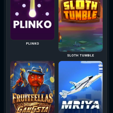
PLINKO
SLOTH TUMBLE