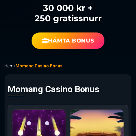
30 000 kr +
250 gratissnurr
HÄMTA BONUS
Hem
Momang Casino Bonus
Momang Casino Bonus