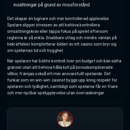
insättningar på grund av missförstånd.
Det skapar en lugnare och mer kontrollerad upplevelse.
Spelare slipper stressen av att behöva kontrollera
omsättningskrav eller tappa fokus på spelet eftersom
reglerna är så enkla. Snabbare uttag och mindre väntan på
bekräftelser kompletterar bilden av ett casino som bryr sig
om spelarnas tid och trygghet.
När spelaren har bättre kontroll över sin budget och kan sätta
gränser utan att behöva hålla koll på bonuskomplicerade
villkor, främjas också ett mer ansvarsfullt spelande. Det
funkar som en win-win: casinot byggs upp kring respekt för
spelaren och tydlighet, samtidigt som spelarna får en friare
och mer njutbar spelupplevelse utan överraskningar.