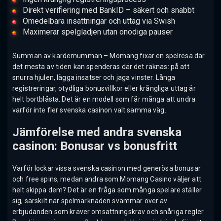
Direkt verifiering med BankID – säkert och snabbt
Omedelbara insättningar och uttag via Swish
Maximerar spelglädjen utan onödiga pauser
Summan av kardemumman – Momang fixar en spelresa där
det mesta av tiden kan spenderas där det räknas: på att
snurra hjulen, lägga insatser och jaga vinster. Långa
registreringar, otydliga bonusvillkor eller krångliga uttag är
helt bortblåsta. Det är en modell som får många att undra
varför inte fler svenska casinon valt samma väg.
Jämförelse med andra svenska
casinon: Bonusar vs bonusfritt
Varför lockar vissa svenska casinon med generösa bonusar
och free spins, medan andra som Momang Casino väljer att
helt skippa dem? Det är en fråga som många spelare ställer
sig, särskilt när spelmarknaden svämmar över av
erbjudanden som kräver omsättningskrav och snåriga regler.