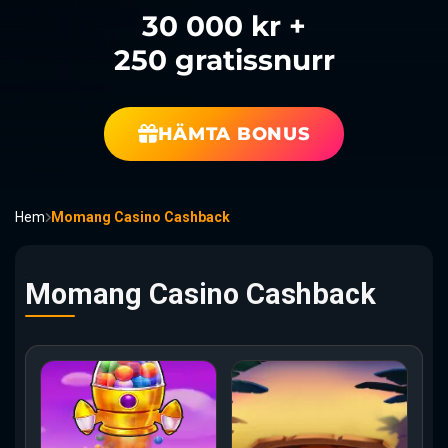
30 000 kr +
250 gratissnurr
HÄMTA BONUS
Hem
Momang Casino Cashback
Momang Casino Cashback