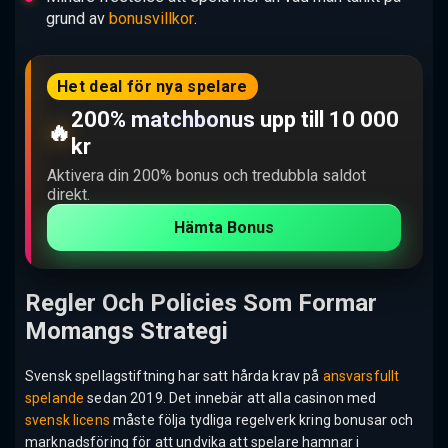
grund av
bonusvillkor
.
Het deal för nya spelare
200% matchbonus upp till 10 000
🔥
kr
Aktivera din 200% bonus och tredubbla saldot
direkt.
Hämta Bonus
Regler Och Policies Som Formar
Momangs Strategi
Svensk spellagstiftning har satt hårda krav på
ansvarsfullt
spelande
sedan 2019. Det innebär att alla casinon med
svensk licens
måste följa tydliga regelverk kring bonusar och
marknadsföring för att undvika att spelare hamnar i