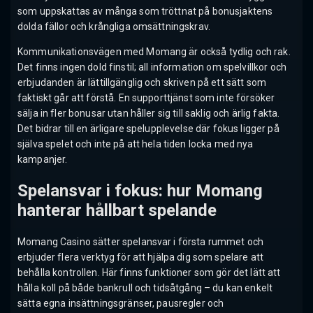
som uppskattas av många som tröttnat på bonusjaktens
dolda fällor och krångliga omsättningskrav.
Kommunikationsvägen med Momang är också tydlig och rak.
Det finns ingen dold finstil; all information om spelvillkor och
erbjudanden är lättillgänglig och skriven på ett sätt som
faktiskt går att förstå. En supporttjänst som inte försöker
sälja in fler bonusar utan håller sig till saklig och ärlig fakta.
Det bidrar till en ärligare spelupplevelse där fokus ligger på
själva spelet och inte på att hela tiden locka med nya
kampanjer.
Spelansvar i fokus: hur Momang
hanterar hållbart spelande
Momang Casino sätter spelansvar i första rummet och
erbjuder flera verktyg för att hjälpa dig som spelare att
behålla kontrollen. Här finns funktioner som gör det lätt att
hålla koll på både bankrull och tidsåtgång – du kan enkelt
sätta egna insättningsgränser, pausregler och