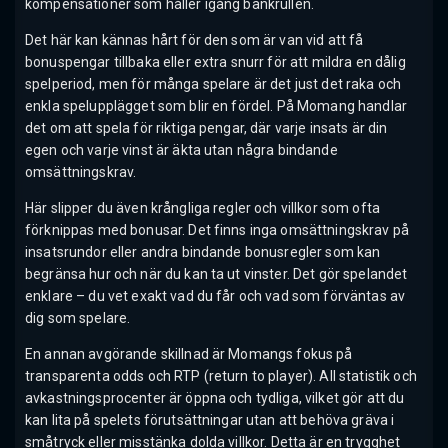
kompensationer som håller igång bankrullen.
Det här kan kännas hårt för den som är van vid att få
bonuspengar tillbaka eller extra snurr för att mildra en dålig
spelperiod, men för många spelare är det just det raka och
enkla spelupplägget som blir en fördel. På Momang handlar
det om att spela för riktiga pengar, där varje insats är din
egen och varje vinst är äkta utan några bindande
omsättningskrav.
Här slipper du även krångliga regler och villkor som ofta
förknippas med bonusar. Det finns inga omsättningskrav på
insatsrundor eller andra bindande bonusregler som kan
begränsa hur och när du kan ta ut vinster. Det gör spelandet
enklare – du vet exakt vad du får och vad som förväntas av
dig som spelare.
En annan avgörande skillnad är Momangs fokus på
transparenta odds och RTP (return to player). All statistik och
avkastningsprocenter är öppna och tydliga, vilket gör att du
kan lita på spelets förutsättningar utan att behöva gräva i
småtryck eller misstänka dolda villkor. Detta är en trygghet