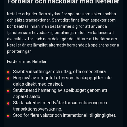
Fördelar och nackdelar med Neteller
Neteller erbjuder flera styrkor för spelare som söker snabba
och säkra transaktioner. Samtidigt finns även aspekter som
bör beaktas innan man bestämmer sig för att använda
tjänsten som huvudsaklig betalningsmetod. En balanserad
översikt av för- och nackdelar gör det lättare att bedöma om
Neteller är ett lämpligt alternativ beroende på spelarens egna
prioriteringar.
Fördelar med Neteller:
Snabba insättningar och uttag, ofta omedelbara.
Hög nivå av integritet eftersom bankuppgifter inte
delas direkt med casinot.
Strukturerad hantering av spelbudget genom ett
separat saldo.
Stark säkerhet med tvåfaktorsautentisering och
transaktionsövervakning.
Stöd för flera valutor och internationell tillgänglighet.