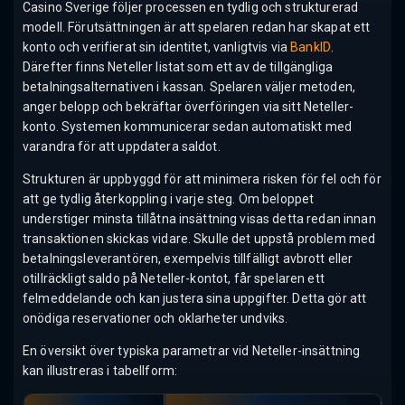
Casino Sverige följer processen en tydlig och strukturerad
modell. Förutsättningen är att spelaren redan har skapat ett
konto och verifierat sin identitet, vanligtvis via
BankID
.
Därefter finns Neteller listat som ett av de tillgängliga
betalningsalternativen i kassan. Spelaren väljer metoden,
anger belopp och bekräftar överföringen via sitt Neteller-
konto. Systemen kommunicerar sedan automatiskt med
varandra för att uppdatera saldot.
Strukturen är uppbyggd för att minimera risken för fel och för
att ge tydlig återkoppling i varje steg. Om beloppet
understiger minsta tillåtna insättning visas detta redan innan
transaktionen skickas vidare. Skulle det uppstå problem med
betalningsleverantören, exempelvis tillfälligt avbrott eller
otillräckligt saldo på Neteller-kontot, får spelaren ett
felmeddelande och kan justera sina uppgifter. Detta gör att
onödiga reservationer och oklarheter undviks.
En översikt över typiska parametrar vid Neteller-insättning
kan illustreras i tabellform: