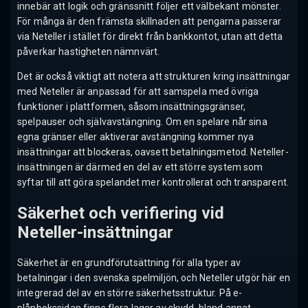
innebär att logik och gränssnitt följer ett välbekant mönster.
För många är den främsta skillnaden att pengarna passerar
via Neteller i stället för direkt från bankkontot, utan att detta
påverkar hastigheten nämnvärt.
Det är också viktigt att notera att strukturen kring insättningar
med Neteller är anpassad för att samspela med övriga
funktioner i plattformen, såsom insättningsgränser,
spelpauser och självavstängning. Om en spelare når sina
egna gränser eller aktiverar avstängning kommer nya
insättningar att blockeras, oavsett betalningsmetod. Neteller-
insättningen är därmed en del av ett större system som
syftar till att göra spelandet mer kontrollerat och transparent.
Säkerhet och verifiering vid
Neteller-insättningar
Säkerhet är en grundförutsättning för alla typer av
betalningar i den svenska spelmiljön, och Neteller utgör här en
integrerad del av en större säkerhetsstruktur. På e-