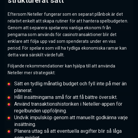
strukturerat sätt
Eftersom Neteller fungerar som en separat plånbok är det
relativt enkelt att skapa rutiner för att hantera spelbudgeten.
Genom att separera spelarens vanliga ekonomi från
pengarna som används för casinotransaktioner blir det
enklare att följa upp vad som spenderats under en viss
period. För spelare som vill ha tydliga ekonomiska ramar kan
detta vara särskilt värdefullt.
Följande rekommendationer kan hjälpa till att använda
Neteller mer strategiskt:
Sätt en tydlig månatlig budget och fyll inte på mer än
planerat.
Håll insättningarna små för att få bättre översikt.
Använd transaktionshistoriken i Neteller-appen för
regelbunden uppföljning.
Undvik impulsköp genom att manuellt godkänna varje
insättning.
Planera uttag så att eventuella avgifter blir så låga
som möjligt.