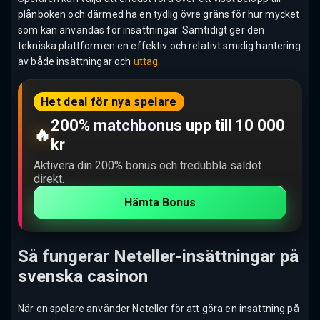
plånboken och därmed ha en tydlig övre gräns för hur mycket
som kan användas för insättningar. Samtidigt ger den
tekniska plattformen en effektiv och relativt smidig hantering
av både insättningar och
uttag
.
Het deal för nya spelare
200% matchbonus upp till 10 000
🔥
kr
Aktivera din 200% bonus och tredubbla saldot
direkt.
Hämta Bonus
Så fungerar Neteller-insättningar på
svenska casinon
När en spelare använder Neteller för att göra en insättning på