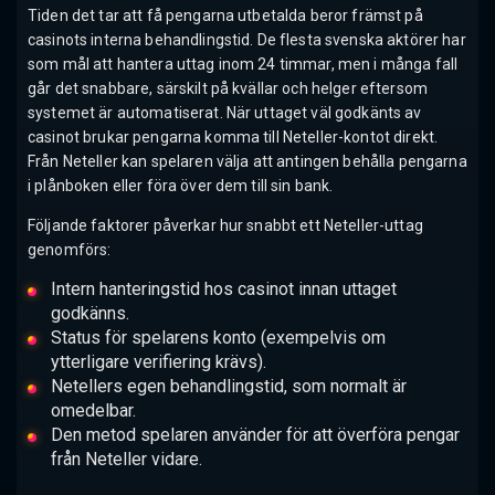
Tiden det tar att få pengarna utbetalda beror främst på
casinots interna behandlingstid. De flesta svenska aktörer har
som mål att hantera uttag inom 24 timmar, men i många fall
går det snabbare, särskilt på kvällar och helger eftersom
systemet är automatiserat. När uttaget väl godkänts av
casinot brukar pengarna komma till Neteller-kontot direkt.
Från Neteller kan spelaren välja att antingen behålla pengarna
i plånboken eller föra över dem till sin bank.
Följande faktorer påverkar hur snabbt ett Neteller-uttag
genomförs:
Intern hanteringstid hos casinot innan uttaget
godkänns.
Status för spelarens konto (exempelvis om
ytterligare verifiering krävs).
Netellers egen behandlingstid, som normalt är
omedelbar.
Den metod spelaren använder för att överföra pengar
från Neteller vidare.