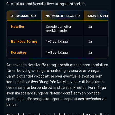
En strukturerad översikt över uttagsjämförelser:
UTTAGSMETOD
NORMAL UTTAGSTID
KRAV PÅ VERIFI
Neteller
Omedelbart efter
Ja
godkännande
Banköverföring
1–3 bankdagar
Ja
Kortuttag
1–5 bankdagar
Ja
Att använda Neteller för uttag innebär att spelaren i praktiken
får en betydligt smidigare hantering av sina överföringar.
Samtidigt är det viktigt att se över eventuella avgifter som
kan uppstå vid överföring från Neteller vidare till bankkonto.
Dessa varierar beroende på land och bankmetod. För många
svenska spelare fungerar Neteller också som en portabel
spelbudget, där pengar kan sparas separat och användas vid
behov.