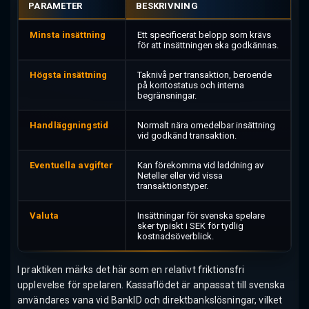
PARAMETER
BESKRIVNING
Minsta insättning
Ett specificerat belopp som krävs
för att insättningen ska godkännas.
Högsta insättning
Taknivå per transaktion, beroende
på kontostatus och interna
begränsningar.
Handläggningstid
Normalt nära omedelbar insättning
vid godkänd transaktion.
Eventuella avgifter
Kan förekomma vid laddning av
Neteller eller vid vissa
transaktionstyper.
Valuta
Insättningar för svenska spelare
sker typiskt i SEK för tydlig
kostnadsöverblick.
I praktiken märks det här som en relativt friktionsfri
upplevelse för spelaren. Kassaflödet är anpassat till svenska
användares vana vid BankID och direktbankslösningar, vilket