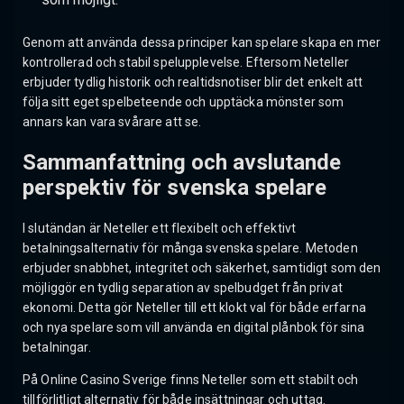
Genom att använda dessa principer kan spelare skapa en mer
kontrollerad och stabil spelupplevelse. Eftersom Neteller
erbjuder tydlig historik och realtidsnotiser blir det enkelt att
följa sitt eget spelbeteende och upptäcka mönster som
annars kan vara svårare att se.
Sammanfattning och avslutande
perspektiv för svenska spelare
I slutändan är Neteller ett flexibelt och effektivt
betalningsalternativ för många svenska spelare. Metoden
erbjuder snabbhet, integritet och säkerhet, samtidigt som den
möjliggör en tydlig separation av spelbudget från privat
ekonomi. Detta gör Neteller till ett klokt val för både erfarna
och nya spelare som vill använda en digital plånbok för sina
betalningar.
På Online Casino Sverige finns Neteller som ett stabilt och
tillförlitligt alternativ för både insättningar och uttag.