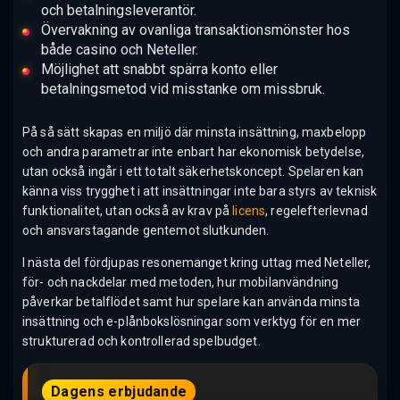
och betalningsleverantör.
Övervakning av ovanliga transaktionsmönster hos
både casino och Neteller.
Möjlighet att snabbt spärra konto eller
betalningsmetod vid misstanke om missbruk.
På så sätt skapas en miljö där minsta insättning, maxbelopp
och andra parametrar inte enbart har ekonomisk betydelse,
utan också ingår i ett totalt säkerhetskoncept. Spelaren kan
känna viss trygghet i att insättningar inte bara styrs av teknisk
funktionalitet, utan också av krav på
licens
, regelefterlevnad
och ansvarstagande gentemot slutkunden.
I nästa del fördjupas resonemanget kring uttag med Neteller,
för- och nackdelar med metoden, hur mobilanvändning
påverkar betalflödet samt hur spelare kan använda minsta
insättning och e-plånbokslösningar som verktyg för en mer
strukturerad och kontrollerad spelbudget.
Dagens erbjudande