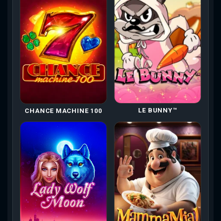
LE BUNNY™
CHANCE MACHINE 100