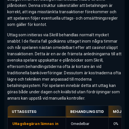
plånboken. Denna struktur säkerställer att betalningen är
korrekt, att inga misstänkta transaktioner förekommer och
att spelaren följer eventuella uttags- och omsättningsregler
som gäller för kontot.
Uttag som initieras via Skrill behandlas normalt mycket
snabbt. I de flesta fall godkänns uttaget inom några timmar
och når spelaren nästan omedelbart efter att casinot släppt
transaktionen. Detta är en av de främsta anledningarna till att
svenska spelare uppskattar e-plånböcker som Skrill,
eftersom behandlingstiderna ofta är kortare än vid
traditionella banköverföringar. Dessutom är kostnaderna ofta
lägre och tekniken mer anpassad till moderna
betalningssystem. För spelaren innebär detta att uttag kan
göras både under dagen och kvällstid utan fördröjningar som
annars kan uppstå vid manuella kontroller.
UTTAGSSTEG
BEHANDLINGSTID
MÖJLIG
Uttagsbegäran lämnas in
Omedelbar
0%