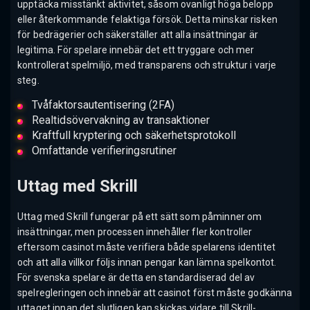
upptäcka misstänkt aktivitet, såsom ovanligt höga belopp
eller återkommande felaktiga försök. Detta minskar risken
för bedrägerier och säkerställer att alla insättningar är
legitima. För spelare innebär det ett tryggare och mer
kontrollerat spelmiljö, med transparens och struktur i varje
steg.
Tvåfaktorsautentisering (2FA)
Realtidsövervakning av transaktioner
Kraftfull kryptering och säkerhetsprotokoll
Omfattande verifieringsrutiner
Uttag med Skrill
Uttag med Skrill fungerar på ett sätt som påminner om
insättningar, men processen innehåller fler kontroller
eftersom casinot måste verifiera både spelarens identitet
och att alla villkor följs innan pengar kan lämna spelkontot.
För svenska spelare är detta en standardiserad del av
spelregleringen och innebär att casinot först måste godkänna
uttaget innan det slutligen kan skickas vidare till Skrill-