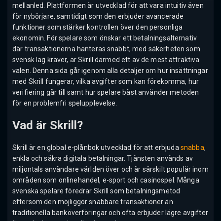
mellanled. Plattformen är utvecklad för att vara intuitiv även
för nybörjare, samtidigt som den erbjuder avancerade
funktioner som stärker kontrollen över den personliga
ekonomin. För spelare som önskar ett betalningsalternativ
där transaktionerna hanteras snabbt, med säkerheten som
svensk lag kräver, är Skrill därmed ett av de mest attraktiva
valen. Denna sida går igenom alla detaljer om hur insättningar
med Skrill fungerar, vilka avgifter som kan förekomma, hur
verifiering går till samt hur spelare bäst använder metoden
för en problemfri spelupplevelse.
Vad är Skrill?
Skrill är en global e-plånbok utvecklad för att erbjuda
snabba
,
enkla och säkra digitala betalningar. Tjänsten används av
miljontals användare världen över och är särskilt populär inom
områden som onlinehandel, e-sport och casinospel. Många
svenska spelare föredrar Skrill som betalningsmetod
eftersom den möjliggör snabbare transaktioner än
traditionella banköverföringar och ofta erbjuder lägre avgifter