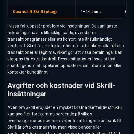
Casino till Skrill (uttag)
1–24 timmar
0–2.
I vissa fall uppstår problem vid insättningar. De vanligaste
anledningarna är otillräckligt saldo, överstigna
transaktionsgränser eller att kontot inte är fullständigt
verifierat. Skrill följer strikta rutiner för att säkerställa att alla
transaktioner är legitima, vilket gör att vissa betalningar kan
stoppas för extra kontroll. Dessa situationer löses oftast
snabbt genom att spelaren uppdaterar sin information eller
kontaktar kundtjänst.
Avgifter och kostnader vid Skrill-
insättningar
Även om Skrill erbjuder en mycket kostnadseffektiv struktur
kan avgifter förekomma beroende på vilken
överföringsmetod spelaren väljer. Insättningar från bank till
Skrill är ofta kostnadsfria, men vissa banker eller
kortleverantörer kan ta ut en mindre procentuell avgift. Vid