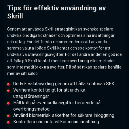
Tips för effektiv användning av
Skrill
Genom att använda Skrill strategiskt kan svenska spelare
undvika onödiga kostnader och optimera sina insättningar
och uttag. För det första rekommenderas att använda
samma valuta i både Skrill-kontot och spelkontot för att
undvika valutaväxlingsavgifter. För det andra är det en god idé
att fylla på Skrill-kontot med banköverföring eller metoder
som inte medför extra avgifter. På så sätt kan spelare behålla
mer av sitt saldo.
Undvik valutaväxling genom att hålla kontona i SEK
Verifiera kontot tidigt för att undvika
uttagsförseningar
Håll koll på eventuella avgifter beroende på
överföringsmetod
Använd biometrisk säkerhet för säkrare inloggning
Kontrollera casinots villkor innan insättning