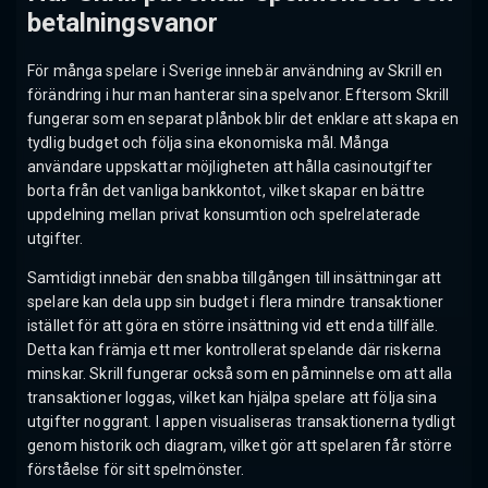
betalningsvanor
För många spelare i Sverige innebär användning av Skrill en
förändring i hur man hanterar sina spelvanor. Eftersom Skrill
fungerar som en separat plånbok blir det enklare att skapa en
tydlig budget och följa sina ekonomiska mål. Många
användare uppskattar möjligheten att hålla casinoutgifter
borta från det vanliga bankkontot, vilket skapar en bättre
uppdelning mellan privat konsumtion och spelrelaterade
utgifter.
Samtidigt innebär den snabba tillgången till insättningar att
spelare kan dela upp sin budget i flera mindre transaktioner
istället för att göra en större insättning vid ett enda tillfälle.
Detta kan främja ett mer kontrollerat spelande där riskerna
minskar. Skrill fungerar också som en påminnelse om att alla
transaktioner loggas, vilket kan hjälpa spelare att följa sina
utgifter noggrant. I appen visualiseras transaktionerna tydligt
genom historik och diagram, vilket gör att spelaren får större
förståelse för sitt spelmönster.