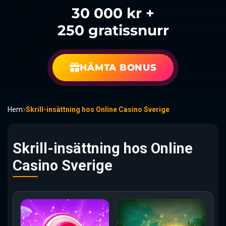
30 000 kr +
250 gratissnurr
HÄMTA BONUS
Hem
Skrill-insättning hos Online Casino Sverige
Skrill-insättning hos Online
Casino Sverige